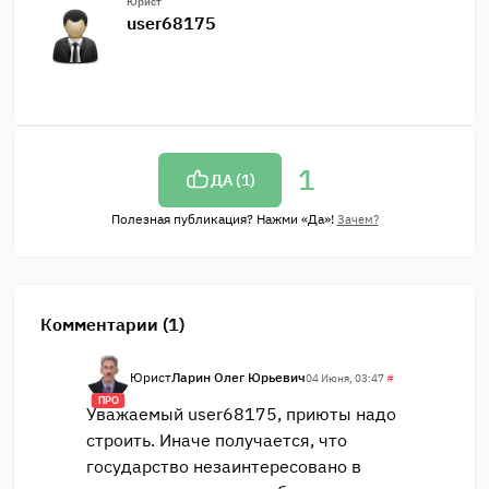
Юрист
user68175
1
ДА (
1
)
Полезная публикация? Нажми «Да»!
Зачем?
Комментарии (1)
Юрист
Ларин Олег Юрьевич
04 Июня, 03:47
#
ПРО
Уважаемый user68175, приюты надо
строить. Иначе получается, что
государство незаинтересовано в