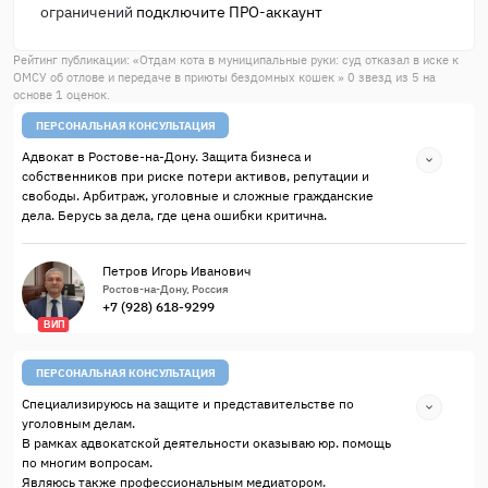
ограничений
подключите ПРО-аккаунт
Рейтинг публикации: «
Отдам кота в муниципальные руки: суд отказал в иске к
ОМСУ об отлове и передаче в приюты бездомных кошек
»
0
звезд из
5
на
основе
1
оценок.
ПЕРСОНАЛЬНАЯ КОНСУЛЬТАЦИЯ
Адвокат в Ростове-на-Дону. Защита бизнеса и
собственников при риске потери активов, репутации и
свободы. Арбитраж, уголовные и сложные гражданские
дела. Берусь за дела, где цена ошибки критична.
Петров Игорь Иванович
Ростов-на-Дону, Россия
+7 (928) 618-9299
ВИП
ПЕРСОНАЛЬНАЯ КОНСУЛЬТАЦИЯ
Специализируюсь на защите и представительстве по
уголовным делам.
В рамках адвокатской деятельности оказываю юр. помощь
по многим вопросам.
Являюсь также профессиональным медиатором.